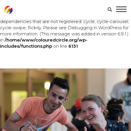
Notice
: Function WP_Scripts::add was called
incorrectly
.
The script with the handle "main" was enqueued with
dependencies that are not registered: cycle, cycle-carousel,
cycle-swipe, flickity. Please see
Debugging in WordPress
for
more information. (This message was added in version 6.9.1.)
in
/home/www/colouredcircle.org/wp-
includes/functions.php
on line
6131