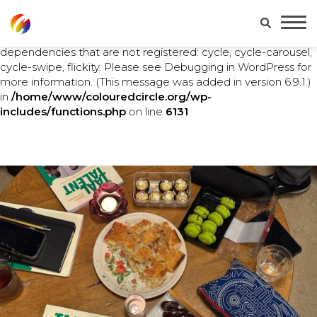
Notice
: Function WP_Scripts::add was called
incorrectly
.
The script with the handle "main" was enqueued with
dependencies that are not registered: cycle, cycle-carousel,
cycle-swipe, flickity. Please see
Debugging in WordPress
for
more information. (This message was added in version 6.9.1.)
in
/home/www/colouredcircle.org/wp-
includes/functions.php
on line
6131