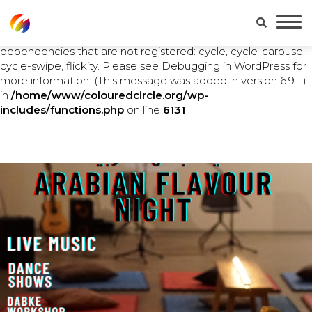
Notice
: Function WP_Scripts::add was called
incorrectly
.
The script with the handle "main" was enqueued with
dependencies that are not registered: cycle, cycle-carousel,
cycle-swipe, flickity. Please see
Debugging in WordPress
for
more information. (This message was added in version 6.9.1.)
in
/home/www/colouredcircle.org/wp-
includes/functions.php
on line
6131