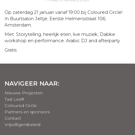
Op zaterdag 21 januari vanaf 19:00 bij Coloured Circle!
In Buurtsalon Jeltje, Eerste Helmersstraat 106,
Amsterdam.
Met: Storytelling, heerlijk eten, live muziek, Dabke
workshop en performance. Arabic DJ and afterparty.
Gratis
NAVIGEER NAAR:
Nieuwe Projecten
Taal Leeft
Coloured Circle
Partners en sponsors
Contact
Vrijwilligersbeleid